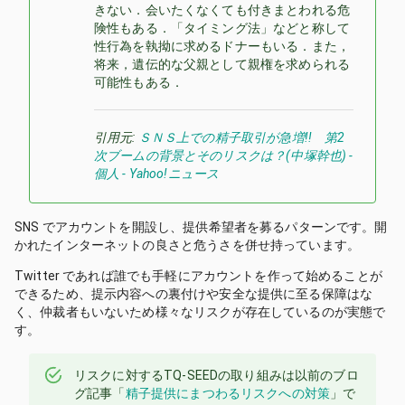
きない．会いたくなくても付きまとわれる危
険性もある．「タイミング法」などと称して
性行為を執拗に求めるドナーもいる．また，
将来，遺伝的な父親として親権を求められる
可能性もある．
引用元:
ＳＮＳ上での精子取引が急増!! 第2
次ブームの背景とそのリスクは？(中塚幹也) -
個人 - Yahoo!ニュース
SNS でアカウントを開設し、提供希望者を募るパターンです。開
かれたインターネットの良さと危うさを併せ持っています。
Twitter であれば誰でも手軽にアカウントを作って始めることが
できるため、提示内容への裏付けや安全な提供に至る保障はな
く、仲裁者もいないため様々なリスクが存在しているのが実態で
す。
リスクに対する
TQ-SEED
の取り組みは以前のブロ
グ記事「
精子提供にまつわるリスクへの対策
」で