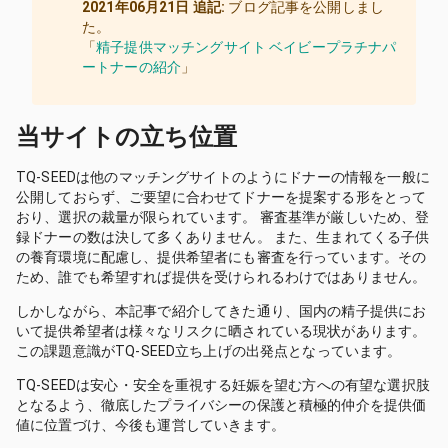
2021年06月21日 追記:
ブログ記事を公開しまし
た。
「
精子提供マッチングサイト ベイビープラチナパ
ートナーの紹介
」
当サイトの立ち位置
TQ-SEED
は他のマッチングサイトのようにドナーの情報を一般に
公開しておらず、ご要望に合わせてドナーを提案する形をとって
おり、選択の裁量が限られています。 審査基準が厳しいため、登
録ドナーの数は決して多くありません。 また、生まれてくる子供
の養育環境に配慮し、提供希望者にも審査を行っています。その
ため、誰でも希望すれば提供を受けられるわけではありません。
しかしながら、本記事で紹介してきた通り、国内の精子提供にお
いて提供希望者は様々なリスクに晒されている現状があります。
この課題意識が
TQ-SEED
立ち上げの出発点となっています。
TQ-SEED
は安心・安全を重視する妊娠を望む方への有望な選択肢
となるよう、徹底したプライバシーの保護と積極的仲介を提供価
値に位置づけ、今後も運営していきます。