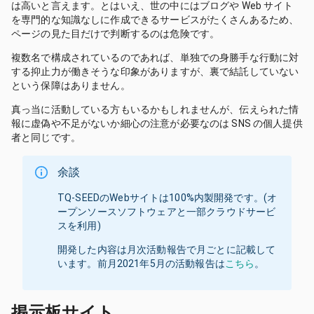
は高いと言えます。とはいえ、世の中にはブログや Web サイト
を専門的な知識なしに作成できるサービスがたくさんあるため、
ページの見た目だけで判断するのは危険です。
複数名で構成されているのであれば、単独での身勝手な行動に対
する抑止力が働きそうな印象がありますが、裏で結託していない
という保障はありません。
真っ当に活動している方もいるかもしれませんが、伝えられた情
報に虚偽や不足がないか細心の注意が必要なのは SNS の個人提供
者と同じです。
余談
TQ-SEED
のWebサイトは100%内製開発です。(オ
ープンソースソフトウェアと一部クラウドサービ
スを利用)
開発した内容は月次活動報告で月ごとに記載して
います。前月2021年5月の活動報告は
こちら
。
掲示板サイト