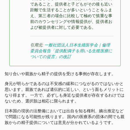
であること、提供者と子どもがその後も近い
距離で生活することが多いということをふま
え、第三者の場合に比較して極めて慎重な事
前のカウンセリングや情報提供が、提供者お
よび被提供者に対して必要である。
引用元:
一般社団法人日本生殖医学会｜倫理
委員会報告「提供配偶子を用いる生殖医療に
ついての提言」の改訂
知り合いや親族から精子の提供を受ける事例が存在します。
身元が明らかであるのは不安感の緩和につながるのではないかと
思います。親族であれば遺伝的に近しい、という面もメリットに
なり得ます。 一方で、必ずしも身近な提供者が存在するわけでは
ないため、選択肢は相応に限られます。
日本国の現状の法整備においては出自を知る権利、嫡出推定など
で問題になる可能性が残ります。 国内の医療系の団体の間でも親
族からの精子提供については意見が分かれているようです。