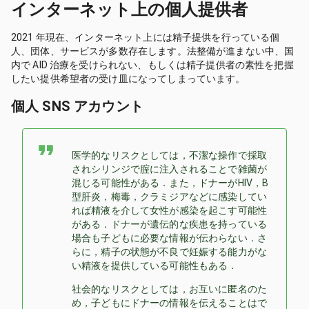
インターネット上の個人提供者
2021 年現在、インターネット上には精子提供を行っている個
人、団体、サービスが多数存在します。法整備が進まない中、国
内で AID 治療を受けられない、もしくは精子提供者の素性を把握
したい提供希望者の受け皿になってしまっています。
個人 SNS アカウント
医学的なリスクとしては，不潔な操作で採取
されシリンジで腟に注入されることで雑菌が
混じる可能性がある．また，ドナーがHIV，B
型肝炎，梅毒，クラミジアなどに感染してい
れば精液を介して女性が感染を起こす可能性
がある．ドナーが遺伝的な疾患を持っている
場合も子どもに必要な情報が伝わらない．さ
らに，精子の状態が不良で妊娠する能力がな
い精液を提供している可能性もある．
社会的なリスクとしては，お互いに匿名のた
め，子どもにドナーの情報を伝えることはで