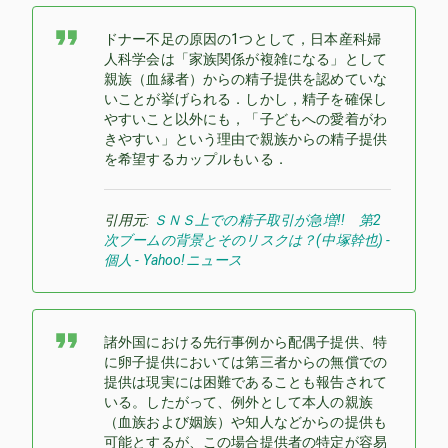
ドナー不足の原因の1つとして，日本産科婦
人科学会は「家族関係が複雑になる」として
親族（血縁者）からの精子提供を認めていな
いことが挙げられる．しかし，精子を確保し
やすいこと以外にも，「子どもへの愛着がわ
きやすい」という理由で親族からの精子提供
を希望するカップルもいる．
引用元:
ＳＮＳ上での精子取引が急増!! 第2
次ブームの背景とそのリスクは？(中塚幹也) -
個人 - Yahoo!ニュース
諸外国における先行事例から配偶子提供、特
に卵子提供においては第三者からの無償での
提供は現実には困難であることも報告されて
いる。したがって、例外として本人の親族
（血族および姻族）や知人などからの提供も
可能とするが、この場合提供者の特定が容易