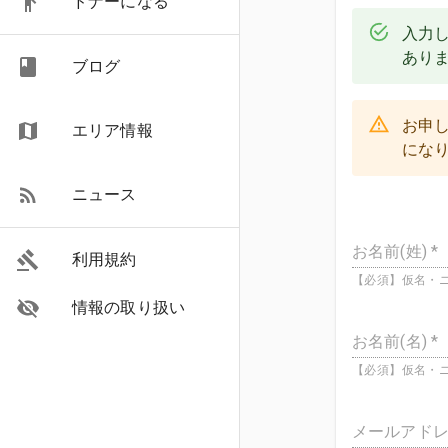
ドナーになる
入力し
あり
ブログ
お申
エリア情報
にな
ニュース
お名前(姓) *
利用規約
【必須】仮名・ニ
情報の取り扱い
お名前(名) *
【必須】仮名・ニ
メールアドレ