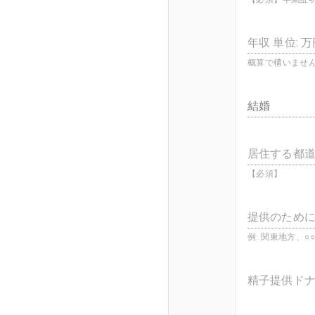
年収 単位: 
概算で構いません。
結婚
居住する都道
【必須】
提供のため
例: 関東地方、○
精子提供ドナ