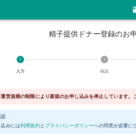
精子提供ドナー登録のお
1
2
入力
確認
、運営規模の制限により新規のお申し込みを停止しています。
確認
し込み
には
利用規約
と
プライバシーポリシー
への同意が必要に