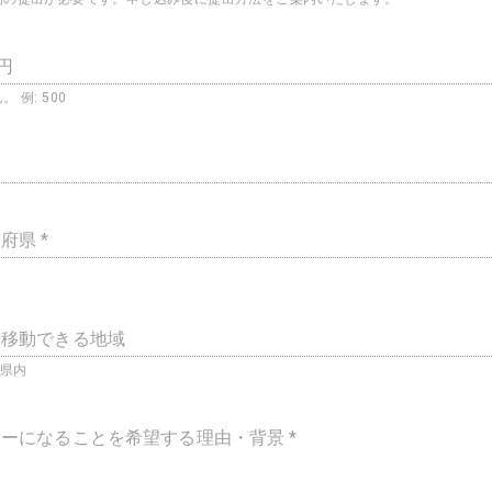
万円
 例: 500
府県 *
に移動できる地域
○県内
ーになることを希望する理由・背景 *