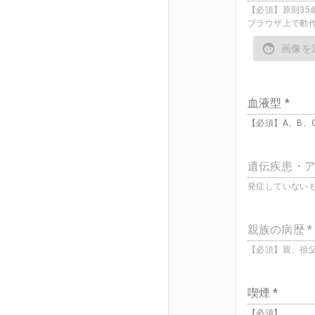
【必須】原則3
ブラウザ上で動
画像を
血液型 *
【必須】A、B
遺伝疾患・
発症していない
親族の病歴 *
【必須】親、祖
喫煙 *
【必須】