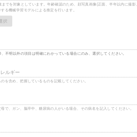
5歳までを対象としています。年齢確認のため、顔写真画像(正面、半年以内に撮影
作する機械学習モデルによる推定を行います。
選択
、O、不明以外の項目は明確にわかっている場合にのみ、選択してください。
アレルギー
ものを含め、把握しているものを記載してください。
父母で、ガン、脳卒中、糖尿病の人がいる場合、その病名を記入してください。