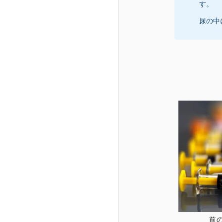
す。
尿の中
前の