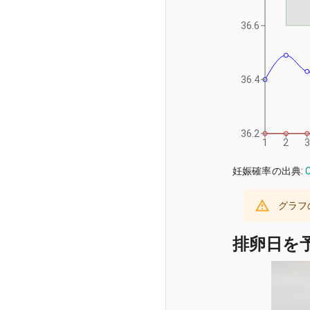
36.6
36.4
36.2
1
2
3
妊娠確率の出典:
C
グラフ
排卵日を