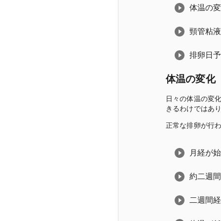
体温の
頸管粘
排卵日
体温の変化
日々の体温の変
きるわけではあ
正常な排卵が行
月経が
約二週
二週間