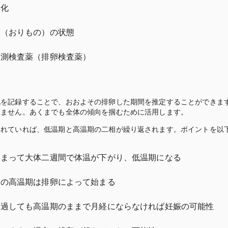
変化
液（おりもの）の状態
予測検査薬（排卵検査薬）
化を記録することで、おおよその排卵した期間を推定することができま
りません。あくまでも全体の傾向を掴むために活用します。
われていれば、低温期と高温期の二相が繰り返されます。ポイントを以
始まって大体二週間で体温が下がり、低温期になる
間の高温期は排卵によって始まる
経過しても高温期のままで月経にならなければ妊娠の可能性