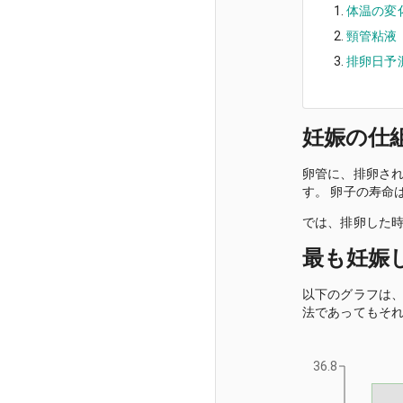
体温の変
頸管粘液
排卵日予
妊娠の仕
卵管に、排卵さ
す。 卵子の寿命
では、排卵した
最も妊娠し
以下のグラフは、
法であってもそれ
36.8