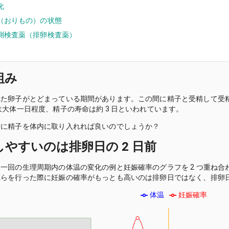
化
（おりもの）の状態
測検査薬（排卵検査薬）
組み
れた卵子がとどまっている期間があります。この間に精子と受精して受
は大体一日程度、精子の寿命は約 3 日といわれています。
時に精子を体内に取り入れれば良いのでしょうか？
やすいのは排卵日の 2 日前
一回の生理周期内の体温の変化の例と妊娠確率のグラフを 2 つ重ね
らを行った際に妊娠の確率がもっとも高いのは排卵日ではなく、排卵日の
体温
妊娠確率