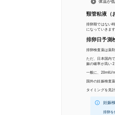
体温が
頸管粘液（
排卵期ではない
になっていきま
排卵日予測
排卵検査薬は薬
ただ、日本国内で
娠の確率が高い 
一般に、20mlU
国外の妊娠検査薬
タイミングを見
妊娠
排卵を