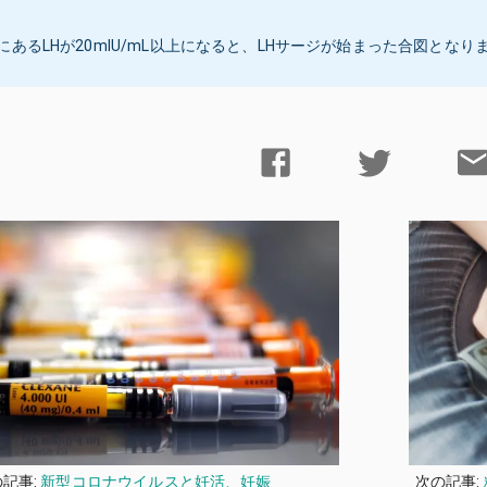
にあるLHが20mIU/mL以上になると、LHサージが始まった合図となり
記事:
新型コロナウイルスと妊活、妊娠
次の記事: