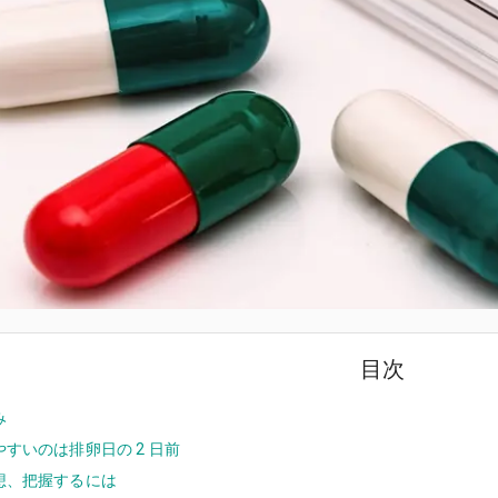
目次
み
すいのは排卵日の 2 日前
想、把握するには