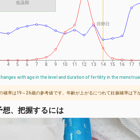
低温期
排卵日
4
5
6
7
8
9
10
11
12
13
14
15
16
17
hanges with age in the level and duration of fertility in the menstr
の確率は19～26歳の参考値です。年齢が上がるにつれて妊娠確率は下
予想、把握するには