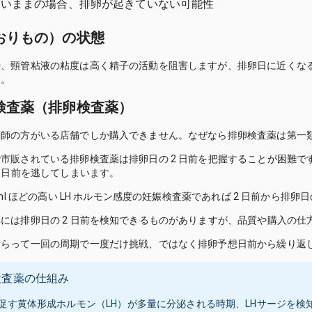
低いままの場合、排卵が起きていない可能性
おりもの）の状態
時、頸管粘液の粘度は高く精子の活動を阻害しますが、排卵日に近くな
す。
検査薬（排卵検査薬）
剤師の方がいる店舗でしか購入できません。なぜなら排卵検査薬は第一
市販されている排卵検査薬は排卵日の 2 日前を把握することが困難です
2 日前を逃してしまいます。
/ml ほどの高い LH ホルモン感度の妊娠検査薬であれば 2 日前から排
には排卵日の 2 日前を検知できるものがありますが、品質や購入の仕
計らって一回の周期で一度だけ挑戦、ではなく排卵予想日前から繰り返
検査薬の仕組み
促す黄体形成ホルモン（LH）が多量に分泌される時期、LHサージを